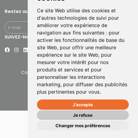
Ce site Web utilise des cookies et
Restez au courant
d'autres technologies de suivi pour
améliorer votre expérience de
navigation aux fins suivantes :
pour
SUIVEZ-NOUS
activer les fonctionnalités de base du
site Web
,
pour offrir une meilleure
expérience sur le site Web
,
pour
mesurer votre intérêt pour nos
produits et services et pour
Copyright © 2026 Senitas. All rights reserved.
personnaliser les interactions
Déclaration de Confidentialité
marketing
,
pour diffuser des publicités
Se connecter
plus pertinentes pour vous
.
J'accepte
Je refuse
Changer mes préférences