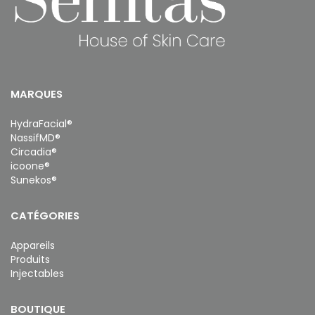
MARQUES
HydraFacial®
NassifMD®
Circadia®
icoone®
Sunekos®
CATÉGORIES
Appareils
Produits
Injectables
BOUTIQUE