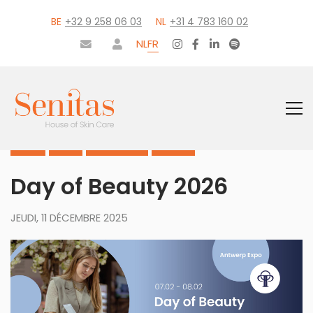
BE
+32 9 258 06 03
NL
+31 4 783 160 02
NL
FR
HOME
BLOG
IN-DE-KIJKER
NIEUWS
Day of Beauty 2026
JEUDI, 11 DÉCEMBRE 2025