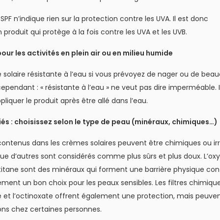
 SPF n’indique rien sur la protection contre les UVA. Il est donc
n produit qui protège à la fois contre les UVA et les UVB.
pour les activités en plein air ou en milieu humide
 solaire résistante à l’eau si vous prévoyez de nager ou de bea
cependant : « résistante à l’eau » ne veut pas dire imperméable. I
liquer le produit après être allé dans l’eau.
és : choisissez selon le type de peau (minéraux, chimiques…)
contenus dans les crèmes solaires peuvent être chimiques ou irr
que d’autres sont considérés comme plus sûrs et plus doux. L’ox
 titane sont des minéraux qui forment une barrière physique cont
lement un bon choix pour les peaux sensibles. Les filtres chimiqu
t l’octinoxate offrent également une protection, mais peuve
ions chez certaines personnes.