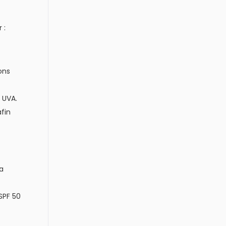
 :
ons
 UVA.
afin
La
SPF 50