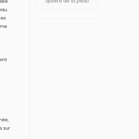
qualité de la peau
aire
eau.
ces
rème
sont
t
nnée,
s sur
g