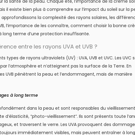
ur la santé de la peau. Chaque été, l’importance de la crème sol
s il existe bien plus à comprendre sur l’impact du soleil sur la p
s approfondissons la complexité des rayons solaires, les différen
UVB, l’importance de les connaître, comment choisir la bonne c
s à long terme d’une protection insuffisante.
férence entre les rayons UVA et UVB ?
nts types de rayons ultraviolets (UV) : UVA, UVB et UVC. Les UVC 
ar l’atmosphère et n’atteignent pas la surface de la Terre. En
 les UVB pénètrent la peau et l’endommagent, mais de manière
ges à long terme
ofondément dans la peau et sont responsables du vieillissemen
te d’élasticité, “photo-vieillissement”. Ils sont présents toute l’a
eux, et traversent le verre. Les UVA provoquent des dommage
 toujours immédiatement visibles, mais peuvent entraîner à lon