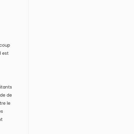
ucoup
l est
itants
yde de
re le
es
nt